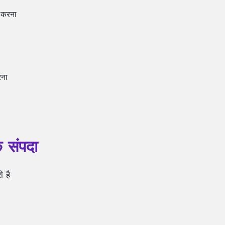
 करना
रना
 संपदा
 है: